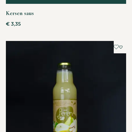
Kersen saus
€
3,35