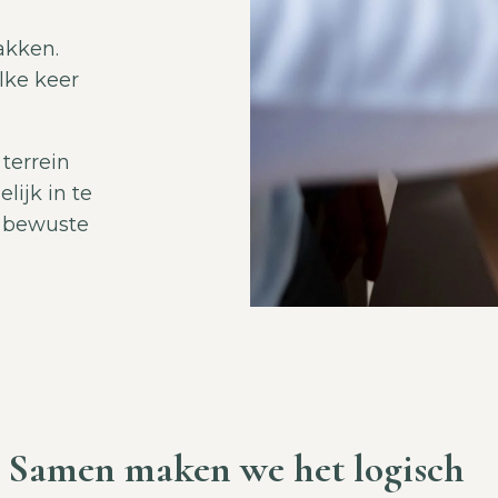
akken.
lke keer
terrein
ijk in te
n bewuste
Samen maken we het logisch