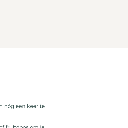
om nóg een keer te
f fruitdoos om je