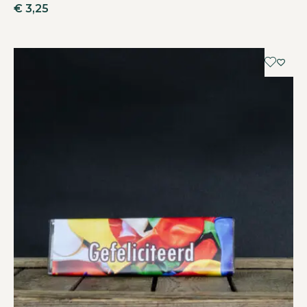
€
3,25