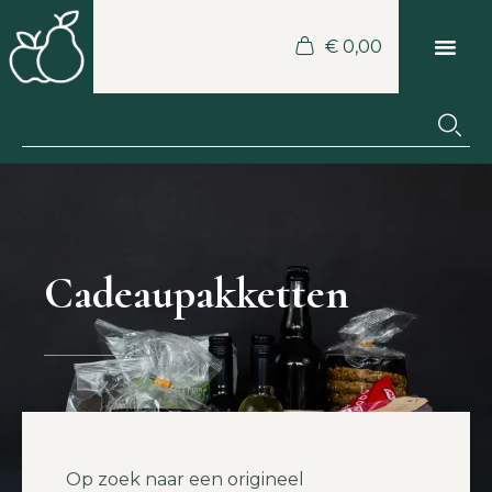
€
0,00
Cadeaupakketten
Op zoek naar een origineel