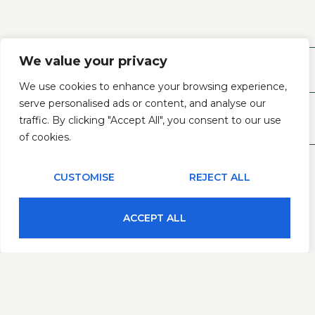
We value your privacy
VIND ONZE WINKEL
FAQ
HULP & CONTACT
We use cookies to enhance your browsing experience,
serve personalised ads or content, and analyse our
traffic. By clicking "Accept All", you consent to our use
of cookies.
CUSTOMISE
REJECT ALL
Algemene Voorwaarden
Privacy- En Cookiebeleid
ACCEPT ALL
HERROEP JE ONLINE AANKOOP
Copyright © 2026
Boerderijwinkel De Kruisbrink
© Gebouwd en ontwikkeld door Studio Cosmic Vision