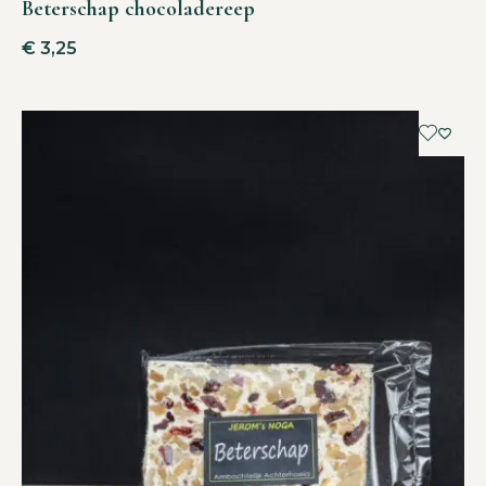
Beterschap chocoladereep
€
3,25