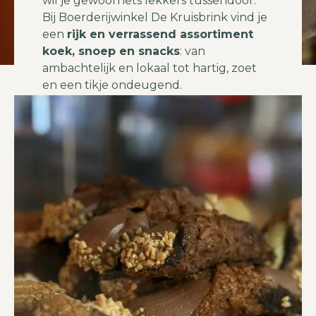
wil je gewoon iets lekkers tussendoor.
Bij Boerderijwinkel De Kruisbrink vind je
een
rijk en verrassend assortiment
koek, snoep en snacks
: van
ambachtelijk en lokaal tot hartig, zoet
en een tikje ondeugend.
Dit is de hoek waar je blijft hangen. Waar
je iets meeneemt “voor erbij”. Of waar je
ontdekt dat een klein hapje soms
precies is wat je nodig had.