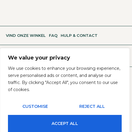
VIND ONZE WINKEL
FAQ
HULP & CONTACT
We value your privacy
We use cookies to enhance your browsing experience,
serve personalised ads or content, and analyse our
Algemene Voorwaarden
Privacy- En Cookiebeleid
traffic. By clicking "Accept All", you consent to our use
of cookies.
HERROEP JE ONLINE AANKOOP
CUSTOMISE
REJECT ALL
Copyright © 2026
Boerderijwinkel De Kruisbrink
ACCEPT ALL