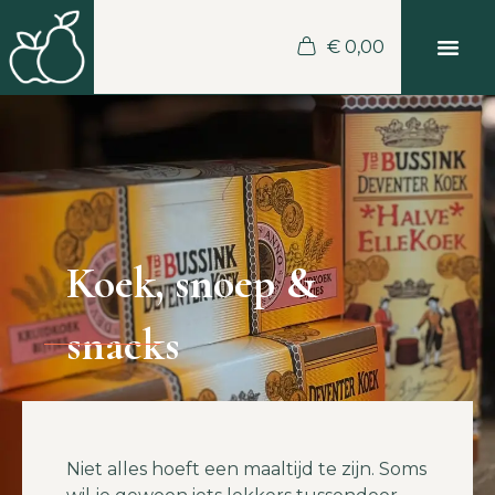
€
0,00
Koek, snoep &
snacks
Niet alles hoeft een maaltijd te zijn. Soms