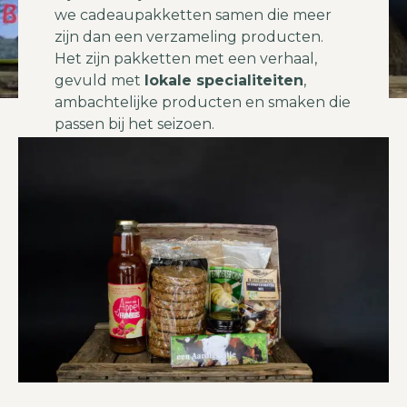
we cadeaupakketten samen die meer
zijn dan een verzameling producten.
Het zijn pakketten met een verhaal,
gevuld met
lokale specialiteiten
,
ambachtelijke producten en smaken die
passen bij het seizoen.
Onze cadeaupakketten zijn geschikt
voor elke gelegenheid: een verjaardag,
bedankje, feestdag, relatiegeschenk of
gewoon om iemand te verrassen.