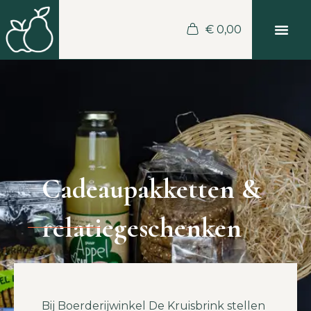
€
0,00
Cadeaupakketten &
relatiegeschenken
Bij Boerderijwinkel De Kruisbrink stellen