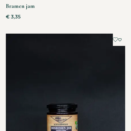
Bramen jam
€
3,35