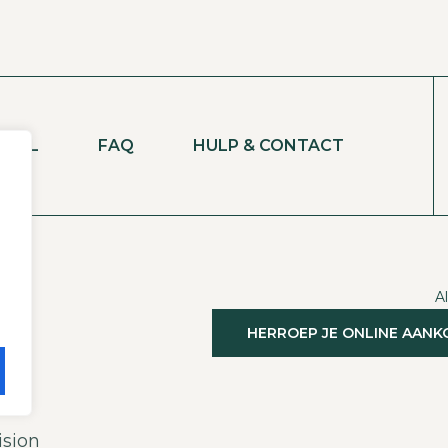
NKEL
FAQ
HULP & CONTACT
A
HERROEP JE ONLINE AAN
ision