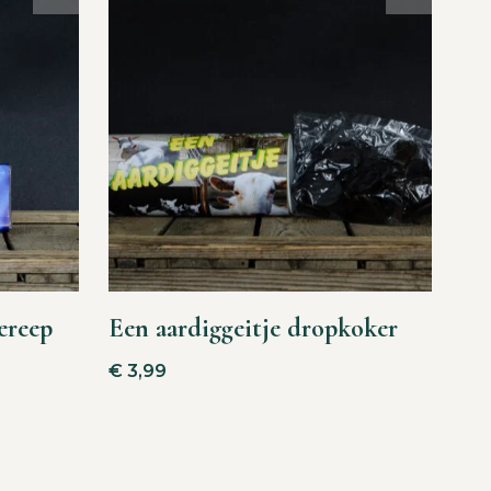
ereep
Een aardiggeitje dropkoker
€
3,99