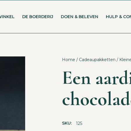
WINKEL
DE BOERDERIJ
DOEN & BELEVEN
HULP & CO
Home
/
Cadeaupakketten
/
Klein
Een aardi
chocolad
SKU:
125