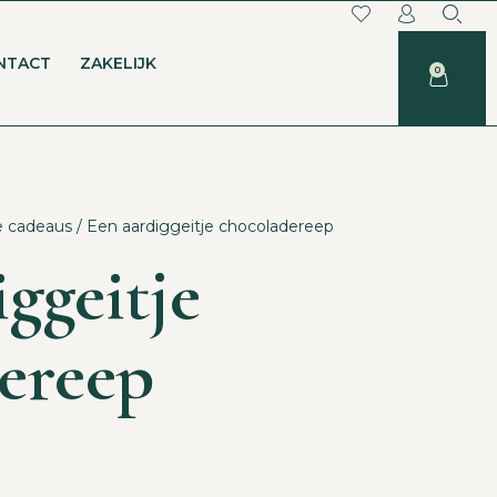
NTACT
ZAKELIJK
0
e cadeaus
/ Een aardiggeitje chocoladereep
ggeitje
ereep