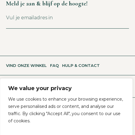
Meld je aan & blijf op de hoogte!
VIND ONZE WINKEL
FAQ
HULP & CONTACT
We value your privacy
We use cookies to enhance your browsing experience,
serve personalised ads or content, and analyse our
Algemene Voorwaarden
Privacy- En Cookiebeleid
traffic. By clicking "Accept All", you consent to our use
of cookies.
HERROEP JE ONLINE AANKOOP