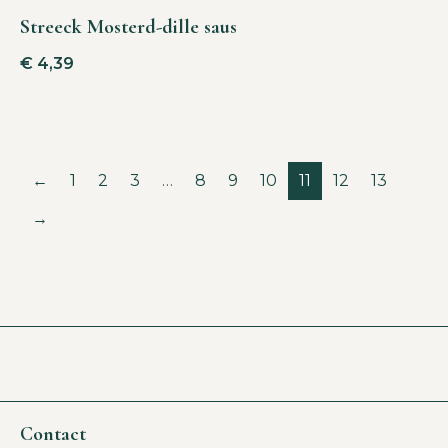
Streeck Mosterd-dille saus
€
4,39
←
1
2
3
…
8
9
10
11
12
13
→
Contact