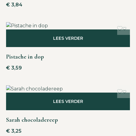
€
3,84
LEES VERDER
Pistache in dop
€
3,59
LEES VERDER
Sarah chocoladereep
€
3,25