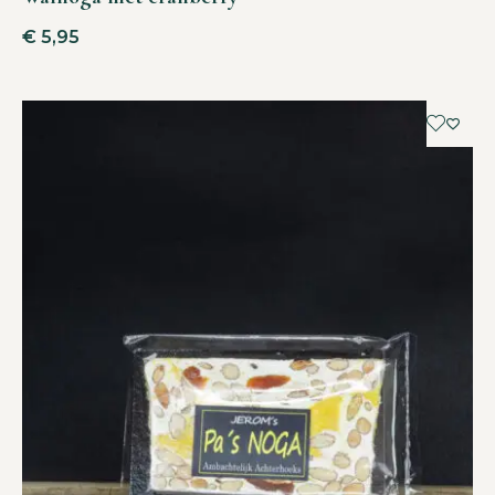
€
5,95