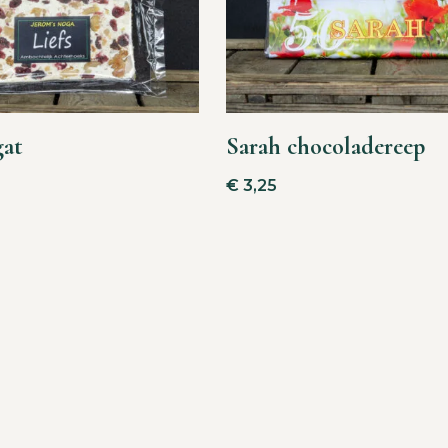
gat
Sarah chocoladereep
€
3,25