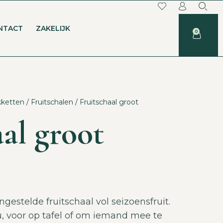
NTACT
ZAKELIJK
0
kketten
/
Fruitschalen
/ Fruitschaal groot
al groot
estelde fruitschaal vol seizoensfruit.
, voor op tafel of om iemand mee te