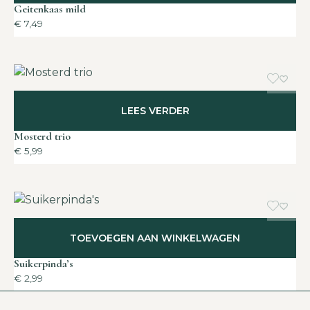
Geitenkaas mild
€
7,49
LEES VERDER
Mosterd trio
€
5,99
TOEVOEGEN AAN WINKELWAGEN
Suikerpinda’s
€
2,99