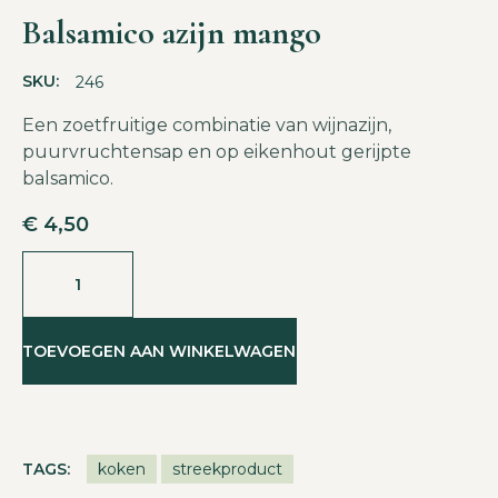
Balsamico azijn mango
SKU:
246
Een zoetfruitige combinatie van wijnazijn,
puurvruchtensap en op eikenhout gerijpte
balsamico.
€
4,50
TOEVOEGEN AAN WINKELWAGEN
TAGS:
koken
streekproduct