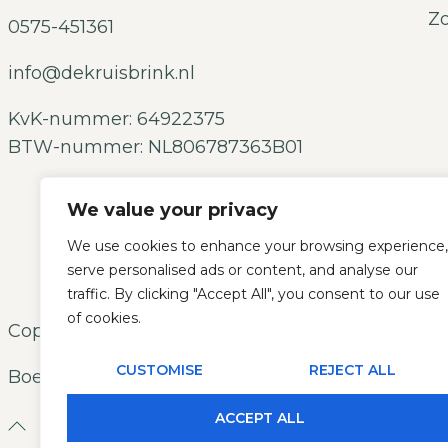
Zo
0575-451361
info@dekruisbrink.nl
KvK-nummer: 64922375
BTW-nummer: NL806787363B01
Vind onze wink
We value your privacy
FAQ
We use cookies to enhance your browsing experience,
serve personalised ads or content, and analyse our
Hulp & Contac
traffic. By clicking "Accept All", you consent to our use
of cookies.
Copyright © 2026
CUSTOMISE
REJECT ALL
Boerderijwinkel De Kruisbrink
ACCEPT ALL