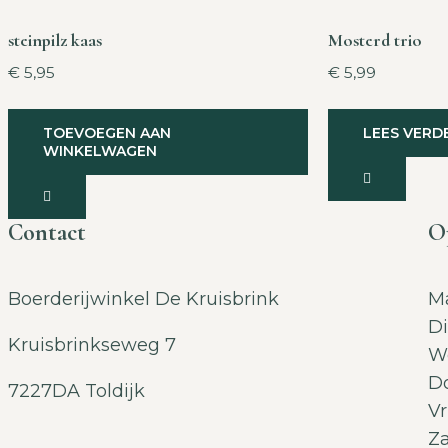
steinpilz kaas
Mosterd trio
€
5,95
€
5,99
TOEVOEGEN AAN
LEES VERD
WINKELWAGEN
Contact
O
Boerderijwinkel De Kruisbrink
Ma
Di
Kruisbrinkseweg 7
Wo
Do
7227DA Toldijk
Vr
Za