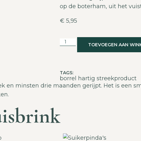
op de boterham, uit het vuis
€
5,95
TOEVOEGEN AAN WIN
TAGS:
borrel
hartig
streekproduct
k en minsten drie maanden gerijpt. Het is een sm
ken.
isbrink